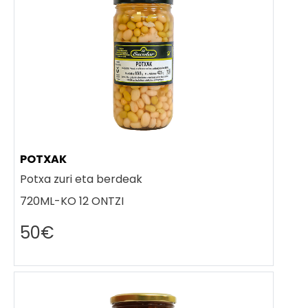
POTXAK
Potxa zuri eta berdeak
720ML-KO 12 ONTZI
50€