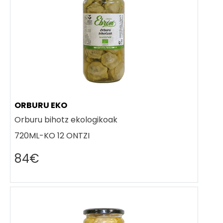
ORBURU EKO
Orburu bihotz ekologikoak
720ML-KO 12 ONTZI
84€