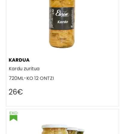
KARDUA
Kardu zuritua
720ML-KO 12 ONTZI
26€