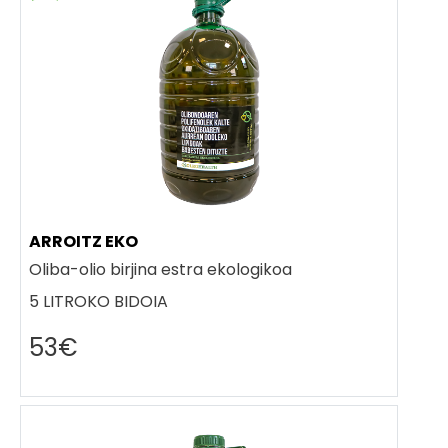
ARROITZ EKO
Oliba-olio birjina estra ekologikoa
5 LITROKO BIDOIA
53€