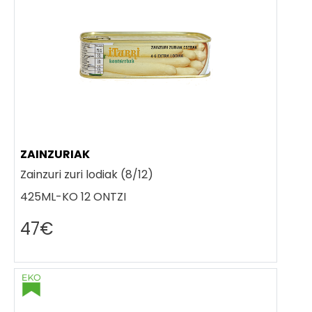
ZAINZURIAK
Zainzuri zuri lodiak (8/12)
425ML-KO 12 ONTZI
47€