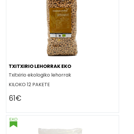
TXITXIRIO LEHORRAK EKO
Txitxirio ekologiko lehorrak
KILOKO 12 PAKETE
61€