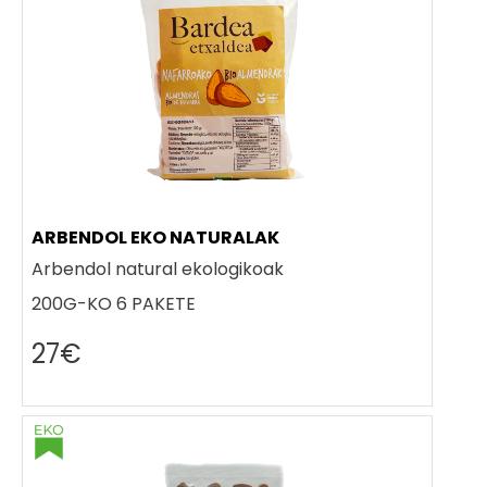
ARBENDOL EKO NATURALAK
Arbendol natural ekologikoak
200G-KO 6 PAKETE
27€