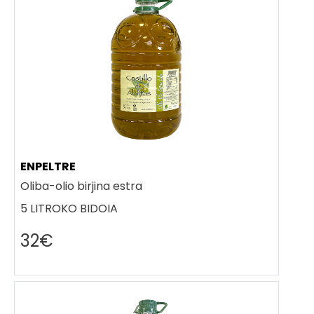
ENPELTRE
Oliba-olio birjina estra
5 LITROKO BIDOIA
32€