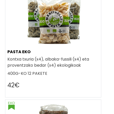
PASTA EKO
Kontxa txuria (x4), albaka-fussili (x4) eta
proventzako bedar (x4) ekologikoak
400G-KO 12 PAKETE
42€