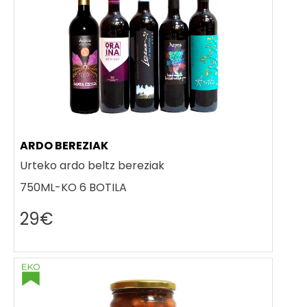
ARDO BEREZIAK
Urteko ardo beltz bereziak
750ML-KO 6 BOTILA
29€