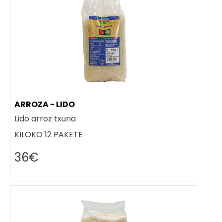
ARROZA - LIDO
Lido arroz txuria
KILOKO 12 PAKETE
36€