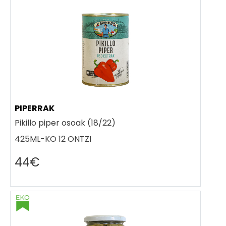
PIPERRAK
Pikillo piper osoak (18/22)
425ML-KO 12 ONTZI
44€