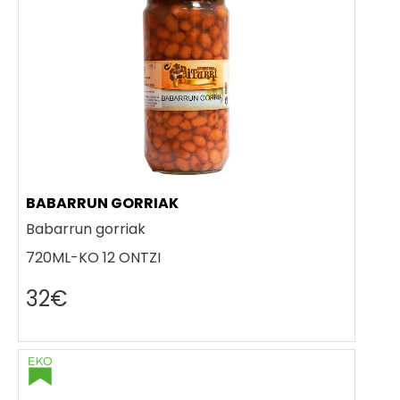
BABARRUN GORRIAK
Babarrun gorriak
720ML-KO 12 ONTZI
32€