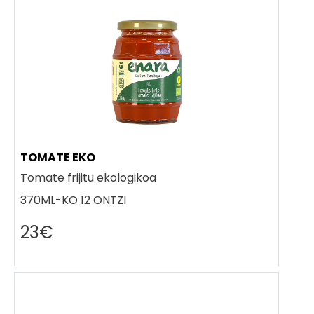
TOMATE EKO
Tomate frijitu ekologikoa
370ML-KO 12 ONTZI
23€