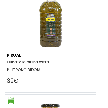
PIKUAL
Oliba-olio birjina estra
5 LITROKO BIDOIA
32€