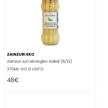
ZAINZURI EKO
Zainzuri zuri ekologiko lodiak (6/12)
370ML-KO 12 ONTZI
48€