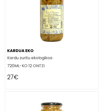
KARDUA EKO
Kardu zuritu ekologikoa
720ML-KO 12 ONTZI
27€