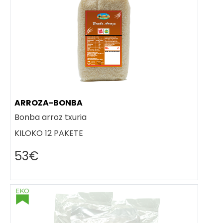
ARROZA-BONBA
Bonba arroz txuria
KILOKO 12 PAKETE
53€