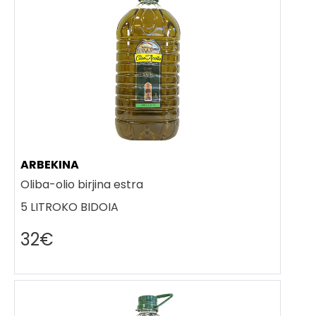
ARBEKINA
Oliba-olio birjina estra
5 LITROKO BIDOIA
32€