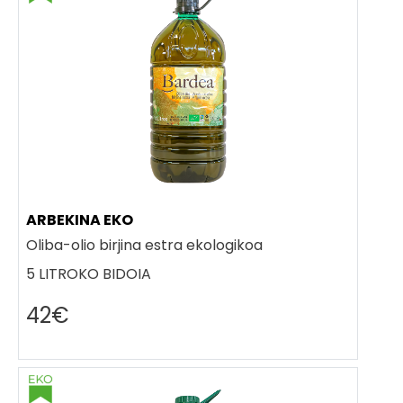
ARBEKINA EKO
Oliba-olio birjina estra ekologikoa
5 LITROKO BIDOIA
42€