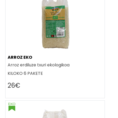
ARROZ EKO
Arroz erdiluze txuri ekologikoa
KILOKO 6 PAKETE
26€