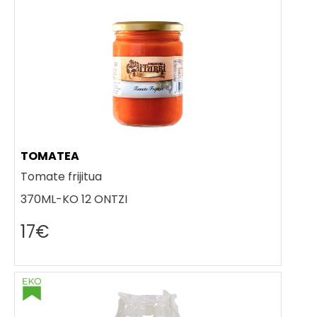
TOMATEA
Tomate frijitua
370ML-KO 12 ONTZI
17€