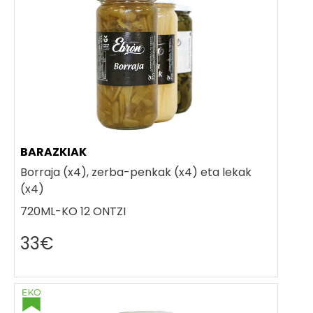
BARAZKIAK
Borraja (x4), zerba-penkak (x4) eta lekak
(x4)
720ML-KO 12 ONTZI
33€