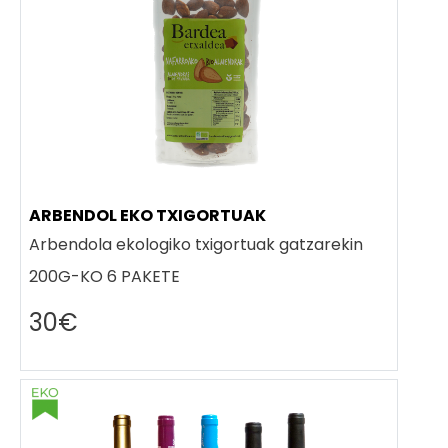
ARBENDOL EKO TXIGORTUAK
Arbendola ekologiko txigortuak gatzarekin
200G-KO 6 PAKETE
30€