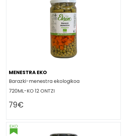
MENESTRA EKO
Barazki-menestra ekologikoa
720ML-KO 12 ONTZI
79€