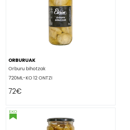
ORBURUAK
Orburu bihotzak
720ML-KO 12 ONTZI
72€