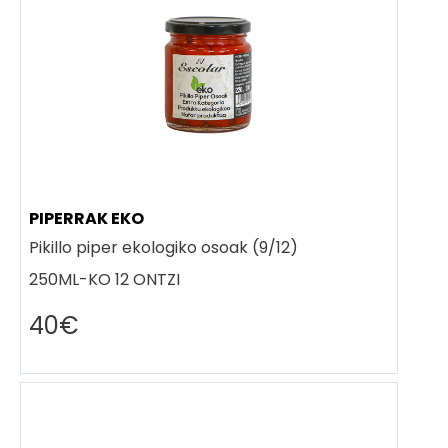
PIPERRAK EKO
Pikillo piper ekologiko osoak (9/12)
250ML-KO 12 ONTZI
40€