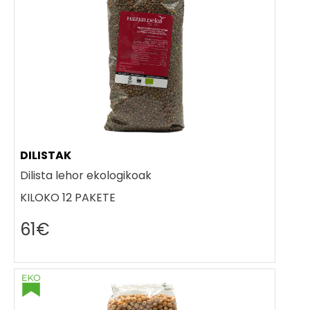
DILISTAK
Dilista lehor ekologikoak
KILOKO 12 PAKETE
61€