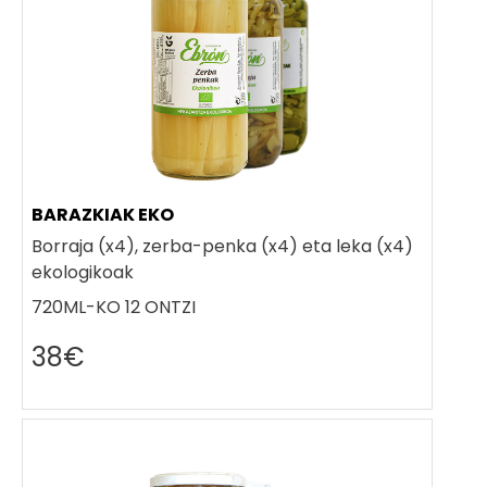
BARAZKIAK EKO
Borraja (x4), zerba-penka (x4) eta leka (x4)
ekologikoak
720ML-KO 12 ONTZI
38€