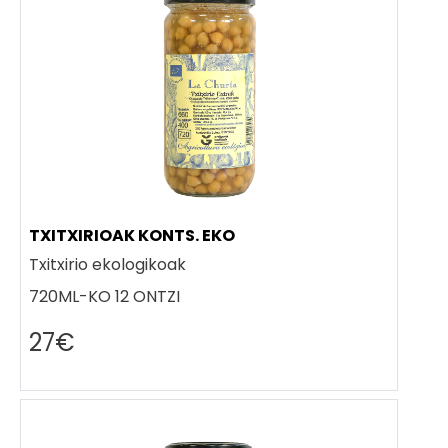
TXITXIRIOAK KONTS. EKO
Txitxirio ekologikoak
720ML-KO 12 ONTZI
27€