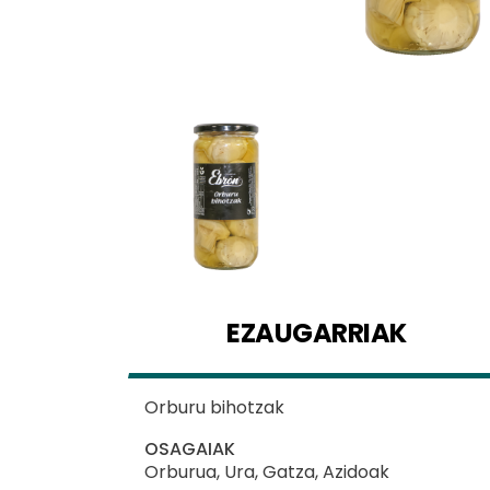
EZAUGARRIAK
Orburu bihotzak
OSAGAIAK
Orburua, Ura, Gatza, Azidoak