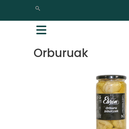
Bilatu
Bilatu
Orburuak