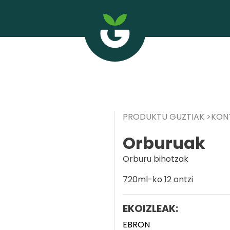
PRODUKTU GUZTIAK
KON
Orburuak
Orburu bihotzak
720ml-ko 12 ontzi
EKOIZLEAK:
EBRON