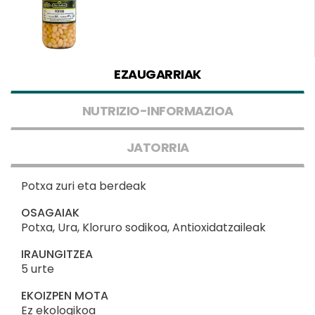
EZAUGARRIAK
NUTRIZIO-INFORMAZIOA
JATORRIA
Potxa zuri eta berdeak
OSAGAIAK
Potxa, Ura, Kloruro sodikoa, Antioxidatzaileak
IRAUNGITZEA
5 urte
EKOIZPEN MOTA
Ez ekologikoa