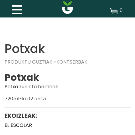
0
Potxak
PRODUKTU GUZTIAK
KONTSERBAK
Potxak
Potxa zuri eta berdeak
720ml-ko 12 ontzi
EKOIZLEAK:
EL ESCOLAR