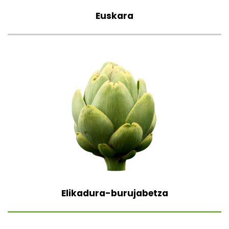
Euskara
Elikadura-burujabetza