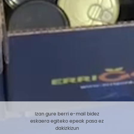
Izan gure berri e-mail bidez
eskaera egiteko epeak pasa ez
dakizkizun