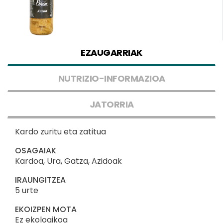
EZAUGARRIAK
NUTRIZIO-INFORMAZIOA
JATORRIA
Kardo zuritu eta zatitua
OSAGAIAK
Kardoa, Ura, Gatza, Azidoak
IRAUNGITZEA
5 urte
EKOIZPEN MOTA
Ez ekologikoa