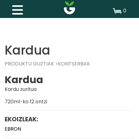
0
Kardua
PRODUKTU GUZTIAK
KONTSERBAK
Kardua
Kardu zuritua
720ml-ko 12 ontzi
EKOIZLEAK:
EBRON