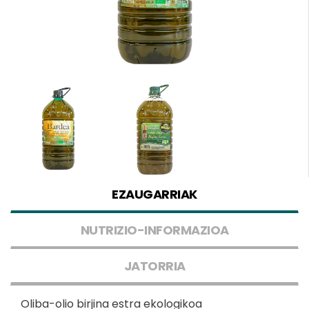
EZAUGARRIAK
NUTRIZIO-INFORMAZIOA
JATORRIA
Oliba-olio birjina estra ekologikoa