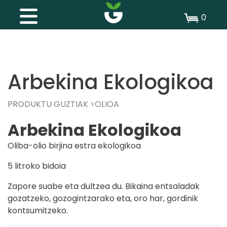
0
Arbekina Ekologikoa
PRODUKTU GUZTIAK
OLIOA
Arbekina Ekologikoa
Oliba-olio birjina estra ekologikoa
5 litroko bidoia
Zapore suabe eta dultzea du. Bikaina entsaladak
gozatzeko, gozogintzarako eta, oro har, gordinik
kontsumitzeko.