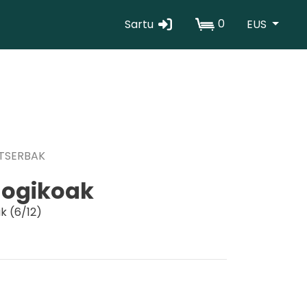
0
Sartu
EUS
Erabiltzaile
kontuaren
menua
TSERBAK
logikoak
ak (6/12)