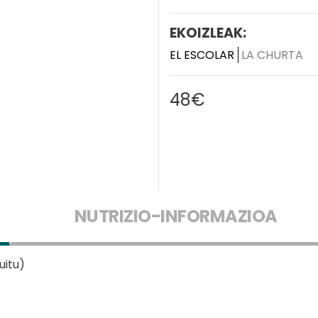
EKOIZLEAK:
EL ESCOLAR
LA CHURTA
48€
NUTRIZIO-INFORMAZIOA
uitu)