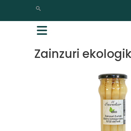
Bilatu
Bilatu
Zainzuri ekologi