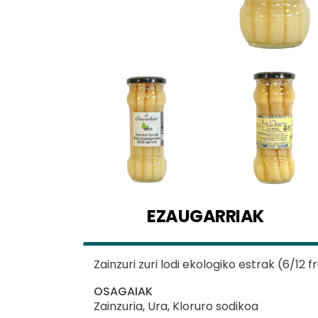
EZAUGARRIAK
Zainzuri zuri lodi ekologiko estrak (6/12 fr
OSAGAIAK
Zainzuria, Ura, Kloruro sodikoa