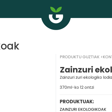
koak
PRODUKTU GUZTIAK
KON
Zainzuri eko
Zainzuri zuri ekologiko lodi
370ml-ko 12 ontzi
PRODUKTUAK:
ZAINZURI EKOLOGIKOAK