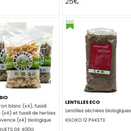
€
25€
BIO
LENTILLES ECO
n blanc (x4), fussili
Lentilles séchées biologiques
c (x4) et fussili de herbes
ovence (x4) biologique
KILOKO 12 PAKETE
QUETS DE 400G