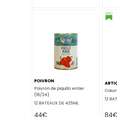
POIVRON
ARTI
Poivron de piquillo entier
Cœurs
(18/24)
12 BA
12 BATEAUX DE 425ML
84
44€