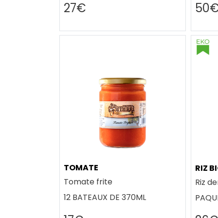
27€
50
TOMATE
RIZ B
Tomate frite
Riz d
12 BATEAUX DE 370ML
PAQUE