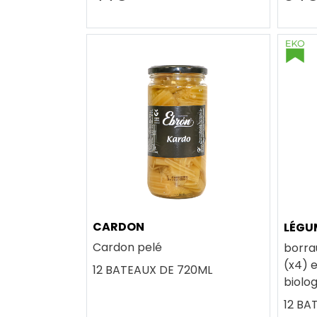
CARDON
LÉGU
Cardon pelé
borra
(x4) e
12 BATEAUX DE 720ML
biolo
12 BA