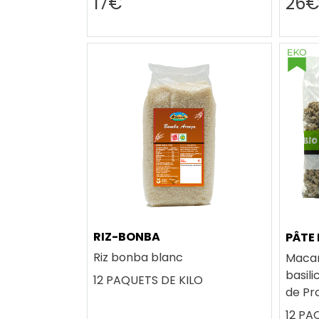
17€
26
RIZ-BONBA
PÂTE 
Riz bonba blanc
Macaro
basili
12 PAQUETS DE KILO
de Pr
12 PA