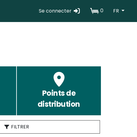
0
Se connecter
FR
Erabiltzaile
kontuaren
menua
Points de
distribution
FILTRER