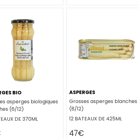
ASPERGES
RGES BIO
Grosses asperges blanches
es asperges biologiques
(8/12)
hes (6/12)
12 BATEAUX DE 425ML
TEAUX DE 370ML
€
47€