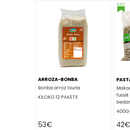
ARROZA-BONBA
PAST
Bonba arroz txuria
Makarr
fussil
KILOKO 12 PAKETE
bedar
400G-
53€
42