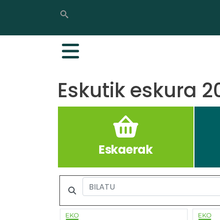
Bilatu
Bilatu
Eskutik eskura 2
Eskaerak