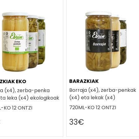
BARAZKIAK
ZKIAK EKO
Borraja (x4), zerba-penkak
ja (x4), zerba-penka
(x4) eta lekak (x4)
eta leka (x4) ekologikoak
720ML-KO 12 ONTZI
-KO 12 ONTZI
€
33€