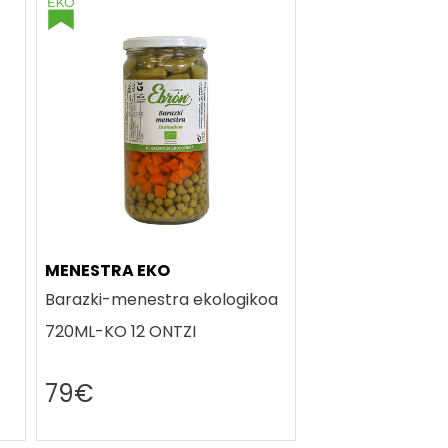
MENESTRA EKO
Barazki-menestra ekologikoa
720ML-KO 12 ONTZI
79€