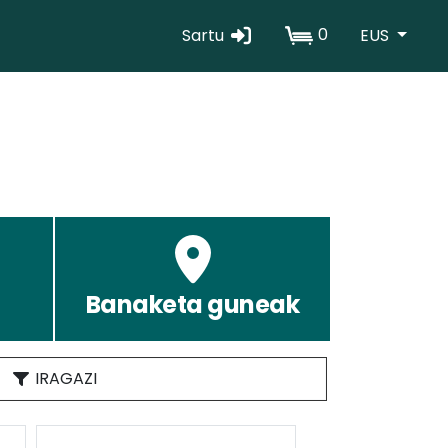
0
Sartu
EUS
Erabiltzaile
kontuaren
menua
Banaketa guneak
IRAGAZI