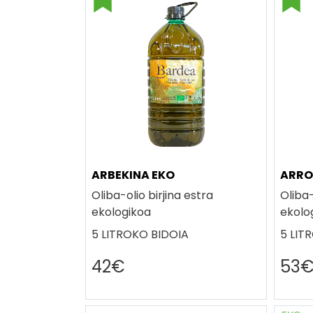
ARBEKINA EKO
ARRO
Oliba-olio birjina estra
Oliba-
ekologikoa
ekolo
5 LITROKO BIDOIA
5 LIT
42€
53