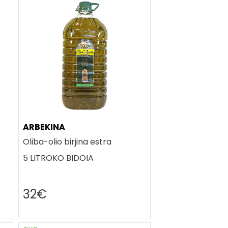
ARBEKINA
Oliba-olio birjina estra
5 LITROKO BIDOIA
32€