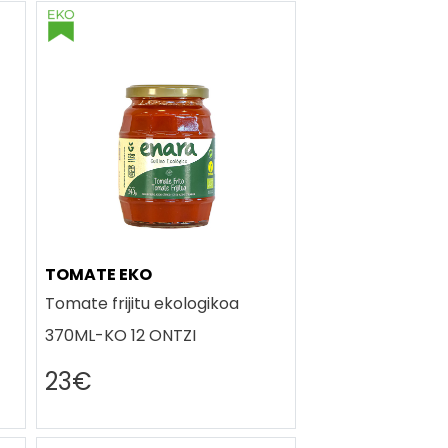
TOMATE EKO
Tomate frijitu ekologikoa
370ML-KO 12 ONTZI
23€