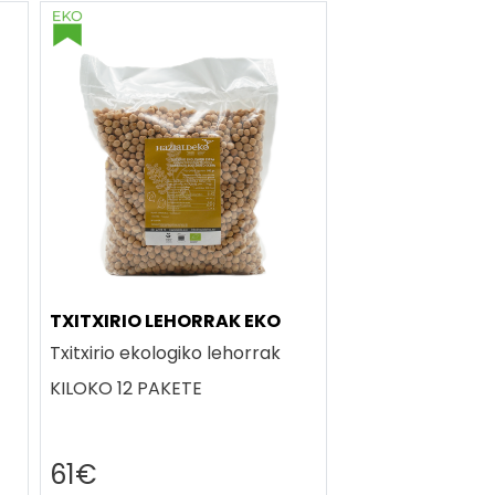
TXITXIRIO LEHORRAK EKO
Txitxirio ekologiko lehorrak
KILOKO 12 PAKETE
61€