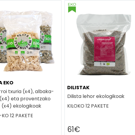
A EKO
DILISTAK
oi txuria (x4), albaka-
Dilista lehor ekologikoak
i (x4) eta proventzako
 (x4) ekologikoak
KILOKO 12 PAKETE
KO 12 PAKETE
€
61€