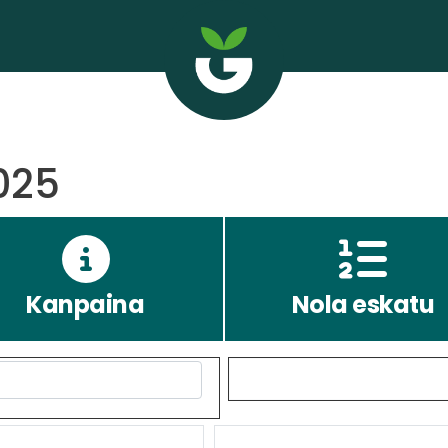
025
Kanpaina
Nola eskatu