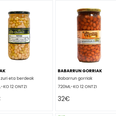
AK
BABARRUN GORRIAK
 zuri eta berdeak
Babarrun gorriak
-KO 12 ONTZI
720ML-KO 12 ONTZI
€
32€