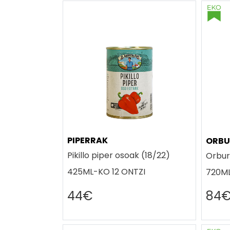
PIPERRAK
ORBU
Pikillo piper osoak (18/22)
Orbur
425ML-KO 12 ONTZI
720ML
44€
84