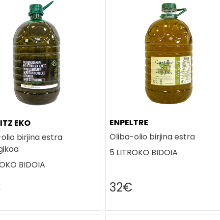
ENPELTRE
ITZ EKO
Oliba-olio birjina estra
olio birjina estra
gikoa
5 LITROKO BIDOIA
ROKO BIDOIA
€
32€