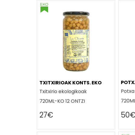
POTX
TXITXIRIOAK KONTS. EKO
Potxa
Txitxirio ekologikoak
720ML
720ML-KO 12 ONTZI
27€
50