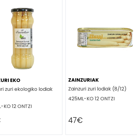
ZAINZURIAK
ZURI EKO
Zainzuri zuri lodiak (8/12)
ri zuri ekologiko lodiak
425ML-KO 12 ONTZI
-KO 12 ONTZI
€
47€