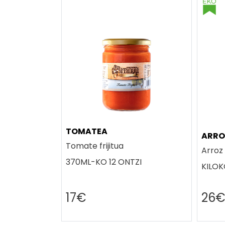
TOMATEA
ARRO
Tomate frijitua
Arroz 
370ML-KO 12 ONTZI
KILOK
17€
26