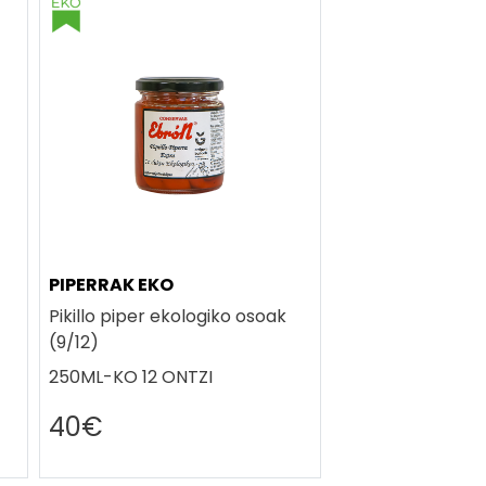
PIPERRAK EKO
Pikillo piper ekologiko osoak
(9/12)
250ML-KO 12 ONTZI
40€