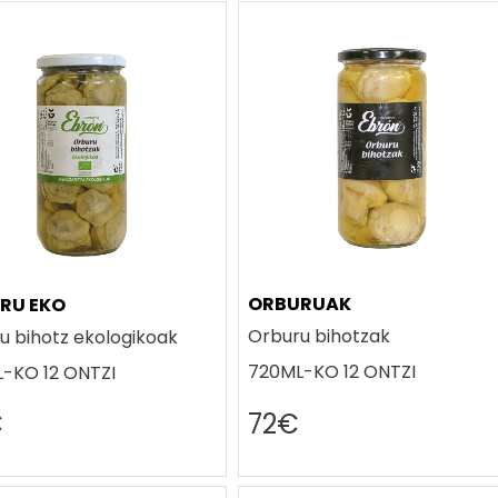
ORBURUAK
RU EKO
Orburu bihotzak
u bihotz ekologikoak
720ML-KO 12 ONTZI
-KO 12 ONTZI
€
72€