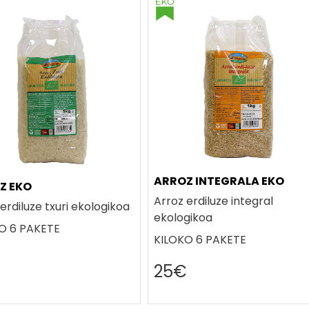
ARROZ INTEGRALA EKO
Z EKO
Arroz erdiluze integral
erdiluze txuri ekologikoa
ekologikoa
O 6 PAKETE
KILOKO 6 PAKETE
€
25€