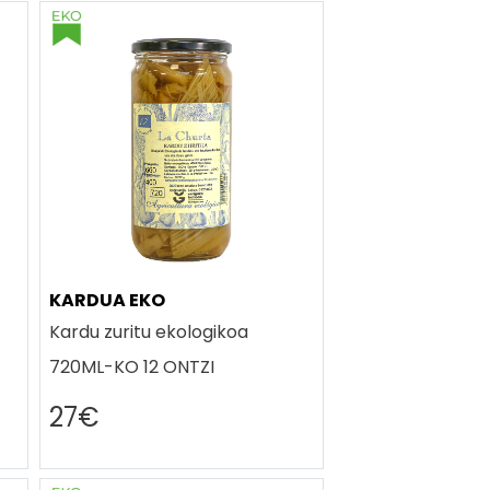
KARDUA EKO
Kardu zuritu ekologikoa
720ML-KO 12 ONTZI
27€