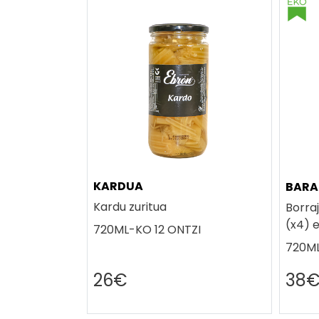
KARDUA
BARA
Kardu zuritua
Borra
(x4) 
720ML-KO 12 ONTZI
720ML
26€
38