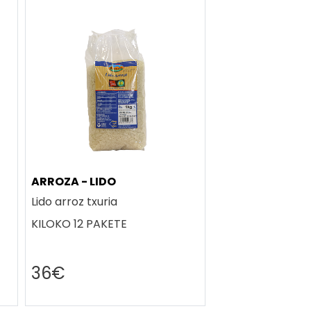
ARROZA - LIDO
Lido arroz txuria
KILOKO 12 PAKETE
36€