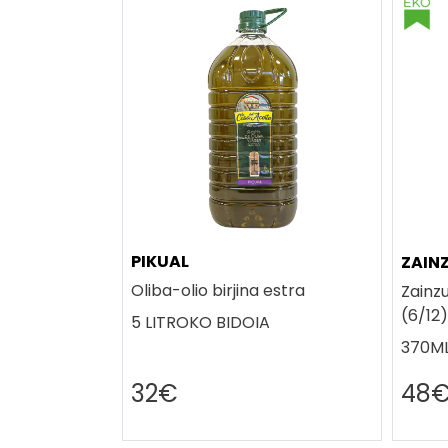
PIKUAL
ZAIN
Oliba-olio birjina estra
Zainzu
(6/12)
5 LITROKO BIDOIA
370ML
32€
48