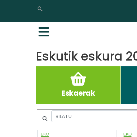
Bilatu
Bilatu
Eskutik eskura 2
Eskaerak