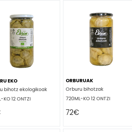
ORBURUAK
RU EKO
Orburu bihotzak
u bihotz ekologikoak
720ML-KO 12 ONTZI
-KO 12 ONTZI
€
72€