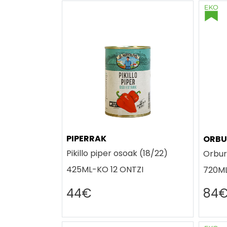
PIPERRAK
ORBU
Pikillo piper osoak (18/22)
Orbur
425ML-KO 12 ONTZI
720ML
44€
84