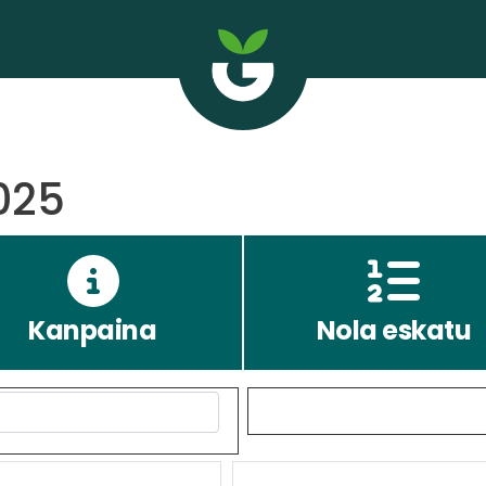
025
Kanpaina
Nola eskatu