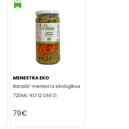
MENESTRA EKO
Barazki-menestra ekologikoa
720ML-KO 12 ONTZI
79€