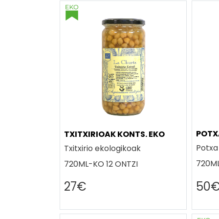
POTX
TXITXIRIOAK KONTS. EKO
Potxa
Txitxirio ekologikoak
720ML
720ML-KO 12 ONTZI
27€
50