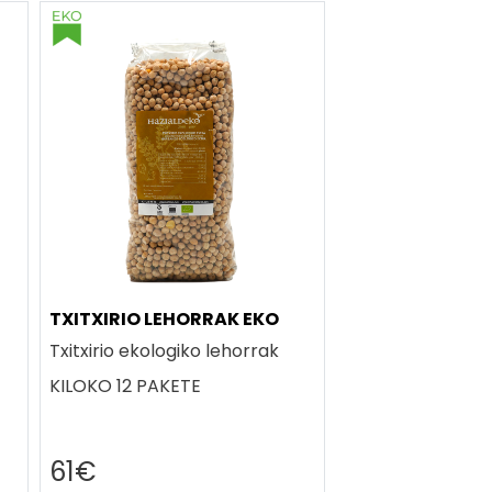
TXITXIRIO LEHORRAK EKO
Txitxirio ekologiko lehorrak
KILOKO 12 PAKETE
61€