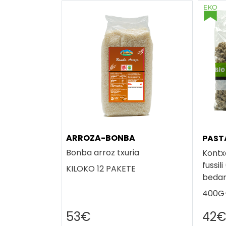
ARROZA-BONBA
PAST
Bonba arroz txuria
Kontxa
fussil
KILOKO 12 PAKETE
bedar
400G-
53€
42