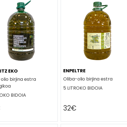
ENPELTRE
ITZ EKO
Oliba-olio birjina estra
olio birjina estra
gikoa
5 LITROKO BIDOIA
ROKO BIDOIA
€
32€