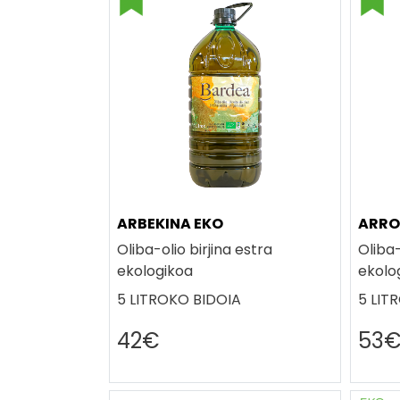
ARBEKINA EKO
ARRO
Oliba-olio birjina estra
Oliba-
ekologikoa
ekolo
5 LITROKO BIDOIA
5 LIT
42€
53