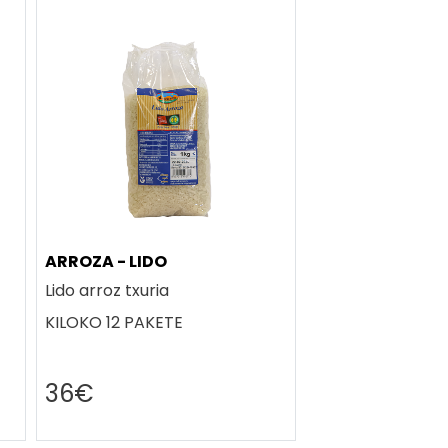
ARROZA - LIDO
Lido arroz txuria
KILOKO 12 PAKETE
36€