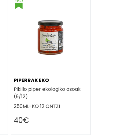
PIPERRAK EKO
Pikillo piper ekologiko osoak
(9/12)
250ML-KO 12 ONTZI
40€