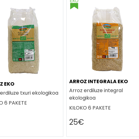
ARROZ INTEGRALA EKO
Z EKO
Arroz erdiluze integral
erdiluze txuri ekologikoa
ekologikoa
O 6 PAKETE
KILOKO 6 PAKETE
€
25€