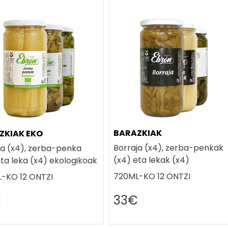
BARAZKIAK
ZKIAK EKO
Borraja (x4), zerba-penkak
ja (x4), zerba-penka
(x4) eta lekak (x4)
eta leka (x4) ekologikoak
720ML-KO 12 ONTZI
-KO 12 ONTZI
€
33€