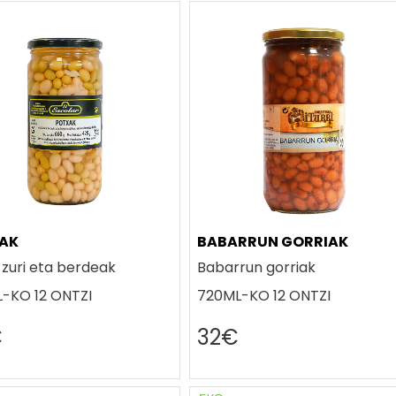
AK
BABARRUN GORRIAK
 zuri eta berdeak
Babarrun gorriak
-KO 12 ONTZI
720ML-KO 12 ONTZI
€
32€