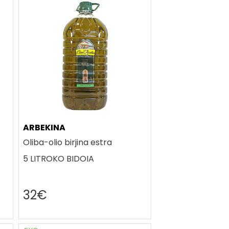
ARBEKINA
Oliba-olio birjina estra
5 LITROKO BIDOIA
32€