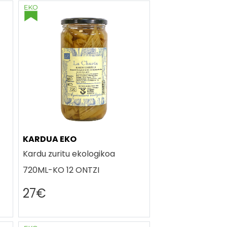
KARDUA EKO
Kardu zuritu ekologikoa
720ML-KO 12 ONTZI
27€