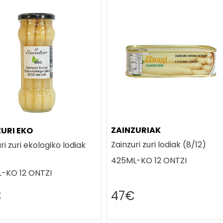
ZAINZURIAK
ZURI EKO
Zainzuri zuri lodiak (8/12)
ri zuri ekologiko lodiak
425ML-KO 12 ONTZI
-KO 12 ONTZI
€
47€