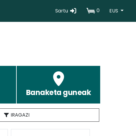
0
Sartu
EUS
Erabiltzaile
kontuaren
menua
Banaketa guneak
IRAGAZI