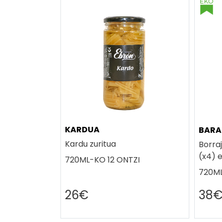
KARDUA
BARA
Kardu zuritua
Borra
(x4) 
720ML-KO 12 ONTZI
720ML
26€
38