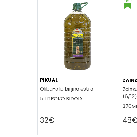
PIKUAL
ZAIN
Oliba-olio birjina estra
Zainzu
(6/12)
5 LITROKO BIDOIA
370ML
32€
48