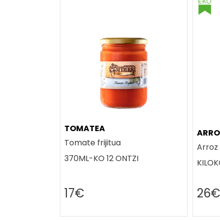
TOMATEA
ARRO
Tomate frijitua
Arroz 
370ML-KO 12 ONTZI
KILOK
17€
26