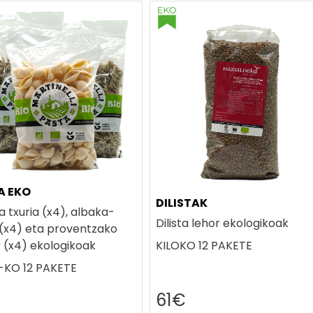
A EKO
DILISTAK
 txuria (x4), albaka-
Dilista lehor ekologikoak
i (x4) eta proventzako
 (x4) ekologikoak
KILOKO 12 PAKETE
KO 12 PAKETE
€
61€