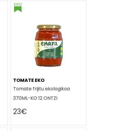
TOMATE EKO
Tomate frijitu ekologikoa
370ML-KO 12 ONTZI
23€