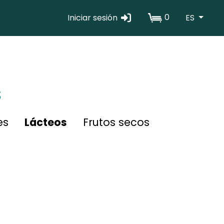
0
Iniciar sesión
ES
Erabiltzaile
kontuaren
menua
s
es
Lácteos
Frutos secos