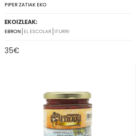
PIPER ZATIAK EKO
EKOIZLEAK:
EBRON
EL ESCOLAR
ITURRI
35€