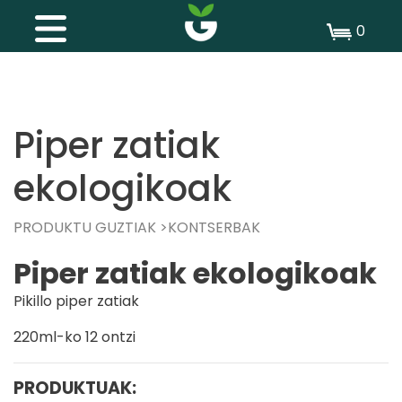
0
Piper zatiak
ekologikoak
PRODUKTU GUZTIAK
KONTSERBAK
Piper zatiak ekologikoak
Pikillo piper zatiak
220ml-ko 12 ontzi
PRODUKTUAK: