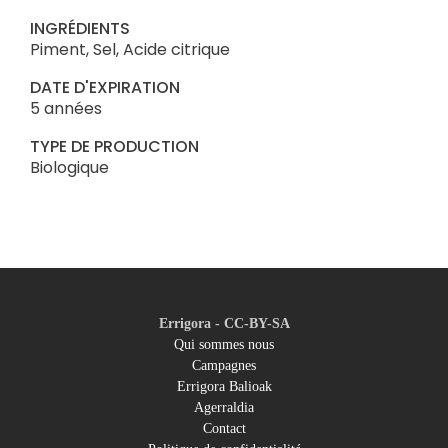
INGRÉDIENTS
Piment, Sel, Acide citrique
DATE D'EXPIRATION
5 années
TYPE DE PRODUCTION
Biologique
Errigora - CC-BY-SA
Qui sommes nous
Campagnes
Footer
Errigora Balioak
Agerraldia
menu
Contact