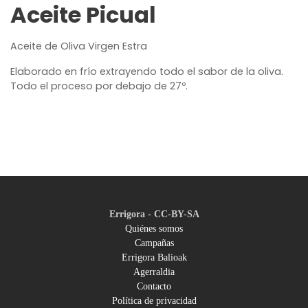
Aceite Picual
Aceite de Oliva Virgen Estra
Elaborado en frío extrayendo todo el sabor de la oliva.
Todo el proceso por debajo de 27º.
Errigora - CC-BY-SA
Quiénes somos
Campañas
Footer
Errigora Balioak
Agerraldia
menu
Contacto
Política de privacidad