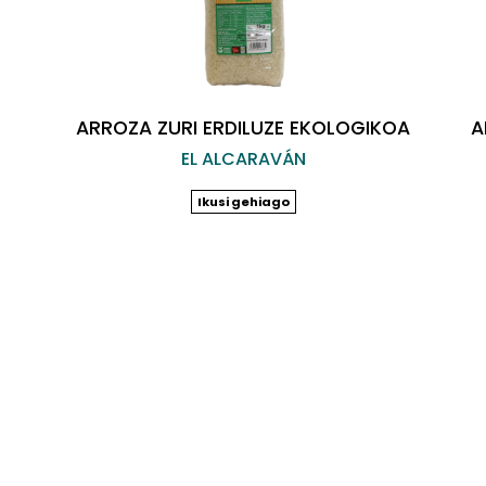
ARROZA ZURI ERDILUZE EKOLOGIKOA
A
EL ALCARAVÁN
Ikusi gehiago