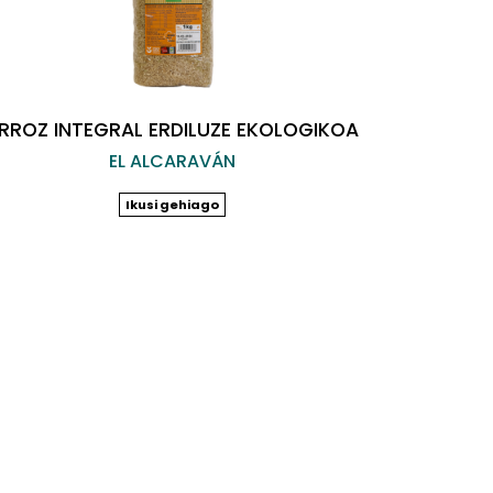
RROZ INTEGRAL ERDILUZE EKOLOGIKOA
EL ALCARAVÁN
Ikusi gehiago