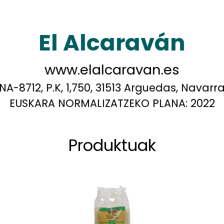
El Alcaraván
www.elalcaravan.es
NA-8712, P.K, 1,750, 31513 Arguedas, Navarr
EUSKARA NORMALIZATZEKO PLANA:
2022
Produktuak