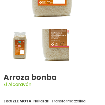
Arroza bonba
El Alcaraván
EKOIZLE MOTA:
Nekazari-Transformatzailea