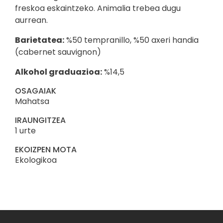
freskoa eskaintzeko. Animalia trebea dugu
aurrean.
Barietatea:
%50 tempranillo, %50 axeri handia
(cabernet sauvignon)
Alkohol graduazioa:
%14,5
OSAGAIAK
Mahatsa
IRAUNGITZEA
1 urte
EKOIZPEN MOTA
Ekologikoa