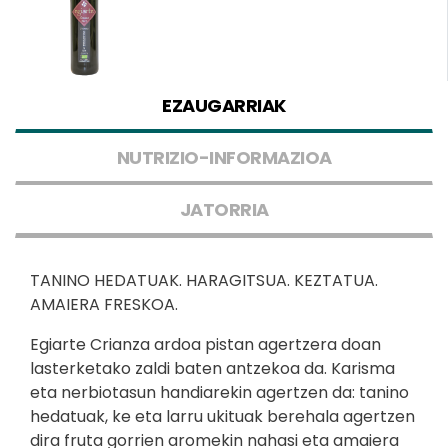
EZAUGARRIAK
NUTRIZIO-INFORMAZIOA
JATORRIA
TANINO HEDATUAK. HARAGITSUA. KEZTATUA.
AMAIERA FRESKOA.
Egiarte Crianza ardoa pistan agertzera doan
lasterketako zaldi baten antzekoa da. Karisma
eta nerbiotasun handiarekin agertzen da: tanino
hedatuak, ke eta larru ukituak berehala agertzen
dira fruta gorrien aromekin nahasi eta amaiera