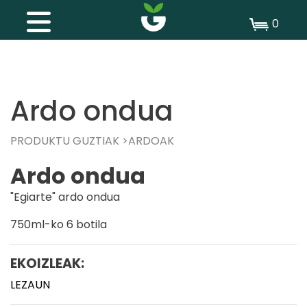
0
Ardo ondua
PRODUKTU GUZTIAK
ARDOAK
Ardo ondua
"Egiarte" ardo ondua
750ml-ko 6 botila
EKOIZLEAK:
LEZAUN