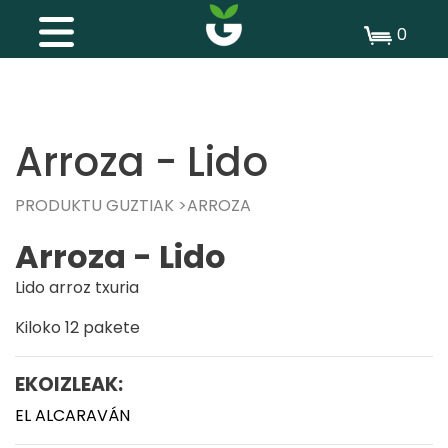
0
Arroza - Lido
PRODUKTU GUZTIAK
ARROZA
Arroza - Lido
Lido arroz txuria
Kiloko 12 pakete
EKOIZLEAK:
EL ALCARAVÁN