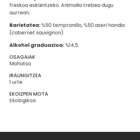
freskoa eskaintzeko. Animalia trebea dugu
aurrean.
Barietatea:
%50 tempranillo, %50 axeri handia
(cabernet sauvignon)
Alkohol graduazioa:
%14,5
OSAGAIAK
Mahatsa
IRAUNGITZEA
1 urte
EKOIZPEN MOTA
Ekologikoa