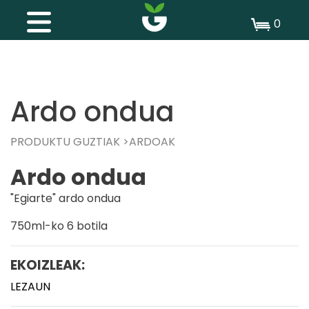
0
Ardo ondua
PRODUKTU GUZTIAK
ARDOAK
Ardo ondua
"Egiarte" ardo ondua
750ml-ko 6 botila
EKOIZLEAK:
LEZAUN