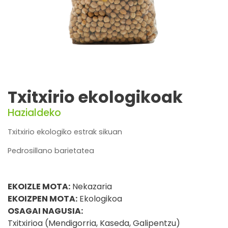
Txitxirio ekologikoak
Hazialdeko
Txitxirio ekologiko estrak sikuan
Pedrosillano barietatea
EKOIZLE MOTA:
Nekazaria
EKOIZPEN MOTA:
Ekologikoa
OSAGAI NAGUSIA:
Txitxirioa (Mendigorria, Kaseda, Galipentzu)