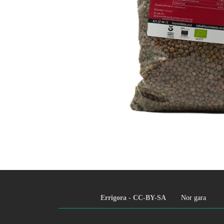
Errigora - CC-BY-SA
Nor gara