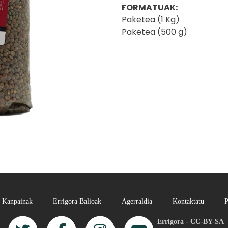
FORMATUAK:
Paketea (1 Kg)
Paketea (500 g)
Kanpainak
Errigora Balioak
Agerraldia
Kontaktatu
P
Errigora - CC-BY-SA