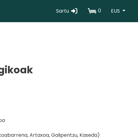
0
Sartu
EUS
Erabiltzaile
kontuaren
menua
ogikoak
oa
skoabarrena, Artaxoa, Galipentzu, Kaseda)