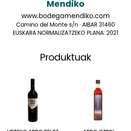
Mendiko
www.bodegamendiko.com
Camino del Monte s/n · AIBAR 31460
EUSKARA NORMALIZATZEKO PLANA:
2021
Produktuak