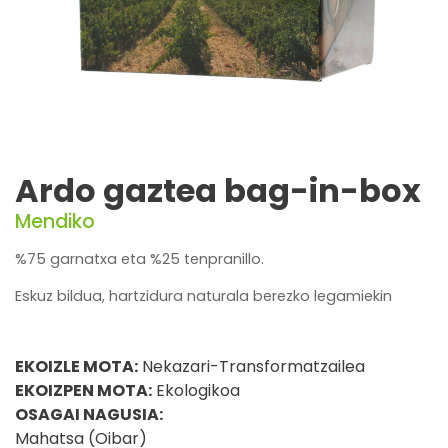
Ardo gaztea bag-in-box
Mendiko
%75 garnatxa eta %25 tenpranillo.
Eskuz bildua, hartzidura naturala berezko legamiekin
EKOIZLE MOTA:
Nekazari-Transformatzailea
EKOIZPEN MOTA:
Ekologikoa
OSAGAI NAGUSIA:
Mahatsa (Oibar)