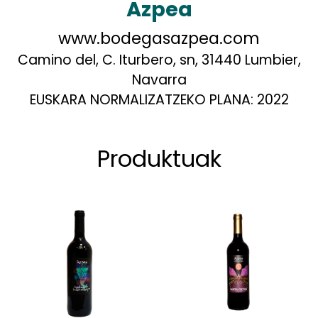
Azpea
www.bodegasazpea.com
Camino del, C. Iturbero, sn, 31440 Lumbier,
Navarra
EUSKARA NORMALIZATZEKO PLANA:
2022
Produktuak