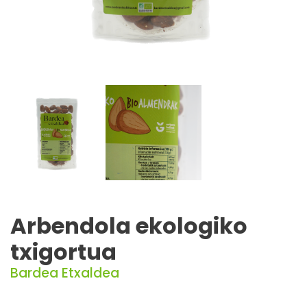
Arbendola ekologiko
txigortua
Bardea Etxaldea