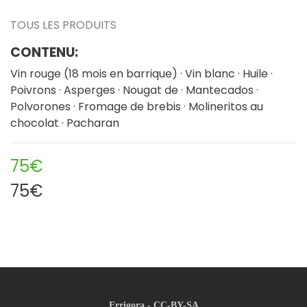
TOUS LES PRODUITS
CONTENU:
Vin rouge (18 mois en barrique) · Vin blanc · Huile ·
Poivrons · Asperges · Nougat de · Mantecados ·
Polvorones · Fromage de brebis · Molineritos au
chocolat · Pacharan
75€
75€
Errigora - CC-BY-SA