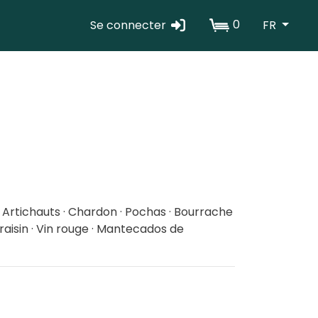
0
Se connecter
FR
Erabiltzaile
kontuaren
menua
 · Artichauts · Chardon · Pochas · Bourrache
de raisin · Vin rouge · Mantecados de