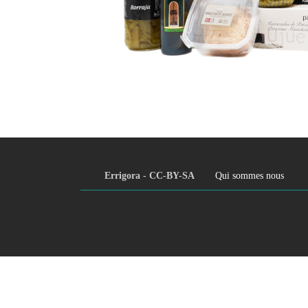
Errigora - CC-BY-SA
Qui sommes nous
Footer
menu