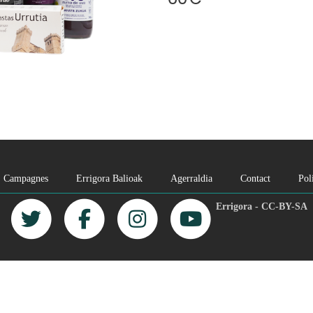
Campagnes
Errigora Balioak
Agerraldia
Contact
Pol
Errigora - CC-BY-SA