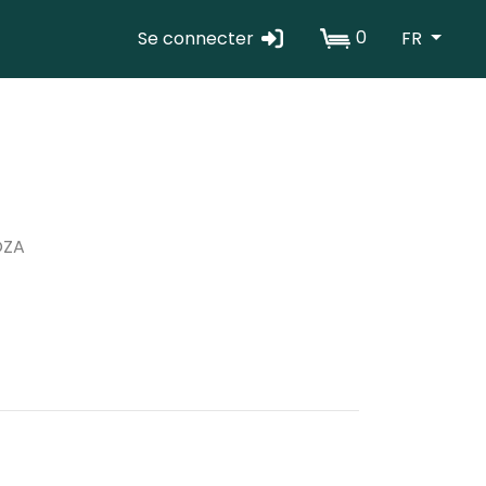
0
Se connecter
FR
Erabiltzaile
kontuaren
menua
OZA