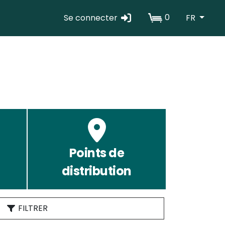
0
Se connecter
FR
Erabiltzaile
kontuaren
menua
Points de
distribution
FILTRER