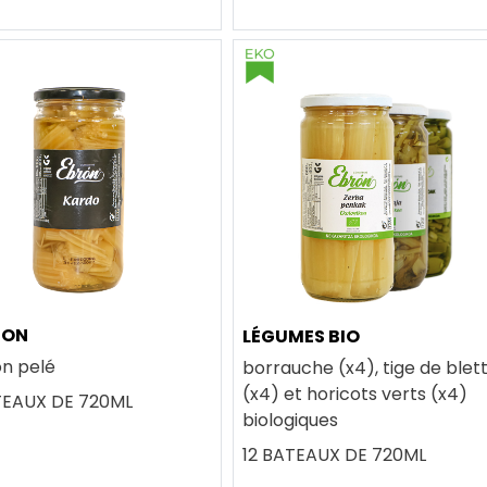
DON
LÉGUMES BIO
n pelé
borrauche (x4), tige de blet
(x4) et horicots verts (x4)
TEAUX DE 720ML
biologiques
12 BATEAUX DE 720ML