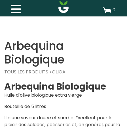
0
Arbequina
Biologique
TOUS LES PRODUITS
OLIOA
Arbequina Biologique
Huile d’olive biologique extra vierge
Bouteille de 5 litres
Il
a
une
saveur
douce
et
sucrée.
Excellent
pour
le
plaisir
des
salades,
pâtisseries
et,
en
général,
pour
la