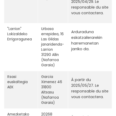
2025/04/29. Le
responsable du site
vous contactera.
"Larrion"
Urbasa
Arduraduna
Lokizaldeko
errepidea, 16
eskatzailerarekin
Errigoragunea
Las Gildas
harremanetan
janaridenda-
jarriko da.
Larrion
31290 Allin
(Nafarroa
Garaia)
Itsasi
Garcia
À partir du
euskaltegia
Ximenez 46
2025/05/27. Le
AEK
31800
responsable du site
Altsasu
vous contactera.
(Nafarroa
Garaia)
Amezketako
20268