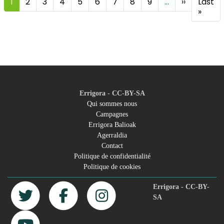
1
2
3
4
5
6
7
8
9
…
››
Page
Last
suivante
»
Derni
page
Errigora - CC-BY-SA
Qui sommes nous
Campagnes
Footer
Errigora Balioak
Agerraldia
menu
Contact
Politique de confidentialité
Politique de cookies
Errigora - CC-BY-
SA