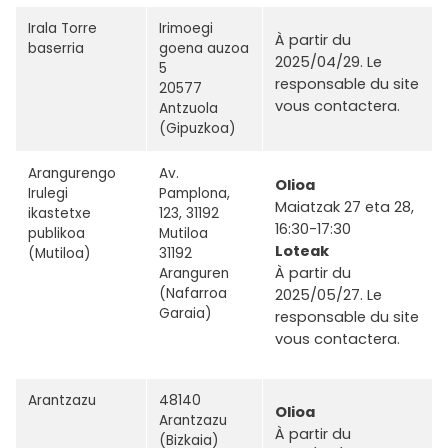
Irala Torre
Irimoegi
À partir du
baserria
goena auzoa
2025/04/29. Le
5
responsable du site
20577
vous contactera.
Antzuola
(Gipuzkoa)
Arangurengo
Av.
Olioa
Irulegi
Pamplona,
Maiatzak 27 eta 28,
ikastetxe
123, 31192
16:30-17:30
publikoa
Mutiloa
Loteak
(Mutiloa)
31192
À partir du
Aranguren
(Nafarroa
2025/05/27. Le
Garaia)
responsable du site
vous contactera.
Arantzazu
48140
Olioa
Arantzazu
À partir du
(Bizkaia)