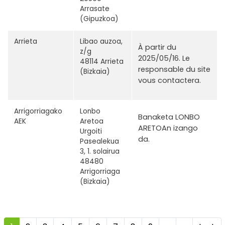
Arrasate
(Gipuzkoa)
Arrieta
Libao auzoa,
À partir du
z/g
2025/05/16. Le
48114 Arrieta
responsable du site
(Bizkaia)
vous contactera.
Arrigorriagako
Lonbo
Banaketa LONBO
AEK
Aretoa
ARETOAn izango
Urgoiti
da.
Pasealekua
3, 1. solairua
48480
Arrigorriaga
(Bizkaia)
Pagination