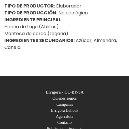
TIPO DE PRODUCTOR:
Elaborador
TIPO DE PRODUCCIÓN:
No ecológico
INGREDIENTE PRINCIPAL:
Harina de trigo (Ablitas)
Manteca de cerdo (Legaria)
INGREDIENTES SECUNDARIOS:
Azúcar, Almendra,
Canela
Errigora - CC-BY-SA
Quiénes somos
Campañas
Footer
Errigora Balioak
Agerraldia
menu
Contacto
Política de privacidad