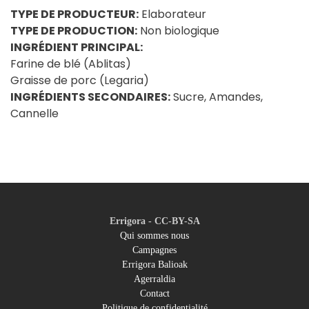
TYPE DE PRODUCTEUR:
Elaborateur
TYPE DE PRODUCTION:
Non biologique
INGRÉDIENT PRINCIPAL:
Farine de blé (Ablitas)
Graisse de porc (Legaria)
INGRÉDIENTS SECONDAIRES:
Sucre, Amandes,
Cannelle
Errigora - CC-BY-SA
Qui sommes nous
Campagnes
Footer
Errigora Balioak
Agerraldia
menu
Contact
Politique de confidentialité