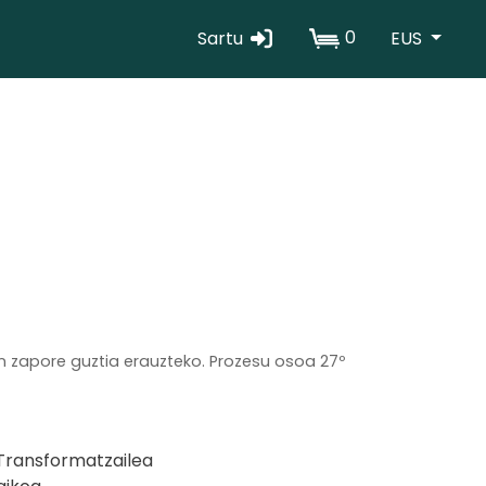
0
Sartu
EUS
Erabiltzaile
kontuaren
menua
n zapore guztia erauzteko. Prozesu osoa 27º
Transformatzailea