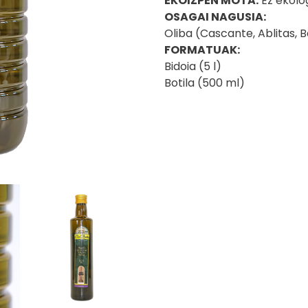
EKOIZPEN MOTA:
Ez ekolo
OSAGAI NAGUSIA:
Oliba (Cascante, Ablitas, Ba
FORMATUAK:
Bidoia (5 l)
Botila (500 ml)