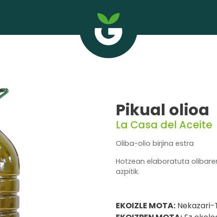
Pikual olioa
La Casa del Aceite
Oliba-olio birjina estra
Hotzean elaboratuta olibare
azpitik.
EKOIZLE MOTA:
Nekazari-