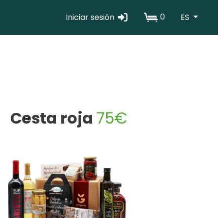
0
Iniciar sesión
ES
Erabiltzaile
kontuaren
menua
Cesta roja
75€