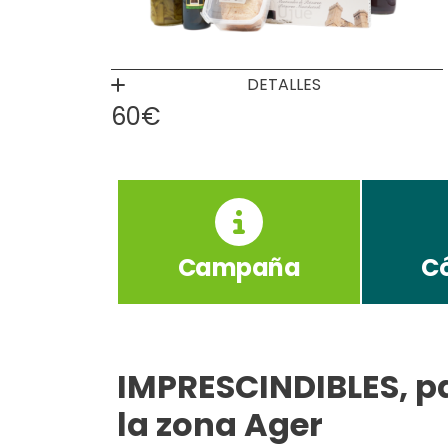
DETALLES
60€
Campaña
C
IMPRESCINDIBLES, pa
la zona Ager