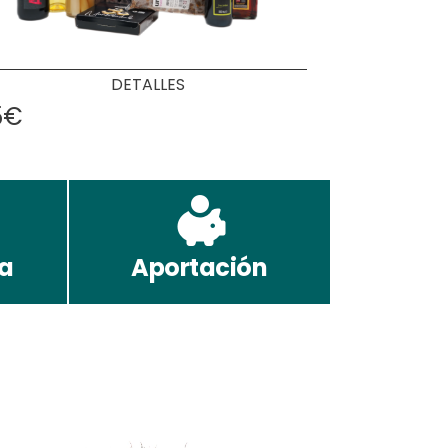
DETALLES
5€
da
Aportación