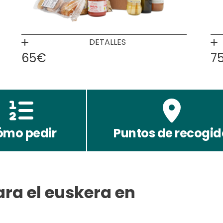
DETALLES
65€
7
ómo pedir
Puntos de recogi
ra el euskera en