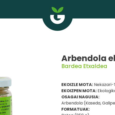
Arbendola e
Bardea Etxaldea
EKOIZLE MOTA:
Nekazari-
EKOIZPEN MOTA:
Ekologik
OSAGAI NAGUSIA:
Arbendola (Kaseda, Galip
FORMATUAK: