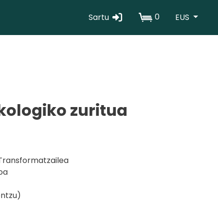
0
Sartu
EUS
Erabiltzaile
kontuaren
menua
kologiko zuritua
Transformatzailea
oa
entzu)