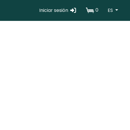
0
Iniciar sesión
ES
Erabiltzaile
kontuaren
menua