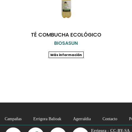
TÉ COMBUCHA ECOLÓGICO
BIOSASUN
Más información
Campañas
Errigora Balioak
Agerraldia
Contacto
P
Errigora - CC-BY-SA