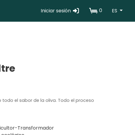
0
Iniciar sesión
ES
Erabiltzaile
kontuaren
menua
tre
 todo el sabor de la oliva. Todo el proceso
icultor-Transformador