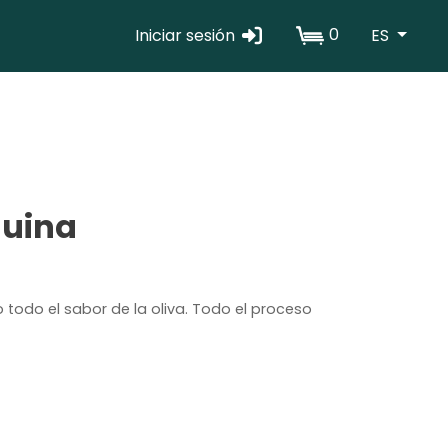
0
Iniciar sesión
ES
Erabiltzaile
kontuaren
menua
quina
 todo el sabor de la oliva. Todo el proceso