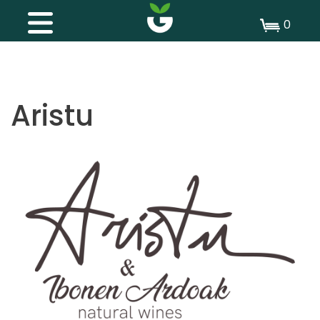
0
Aristu