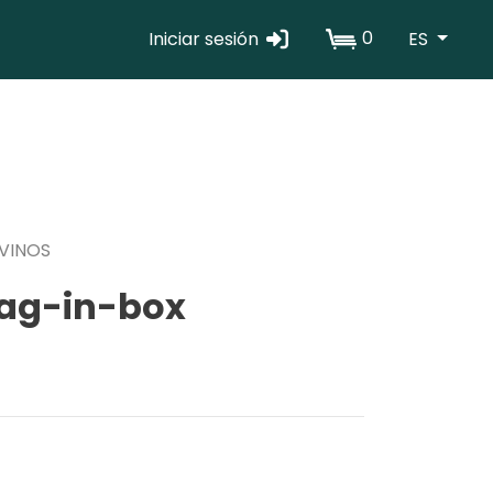
0
Iniciar sesión
ES
Erabiltzaile
kontuaren
menua
VINOS
bag-in-box