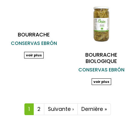
BOURRACHE
CONSERVAS EBRÓN
BOURRACHE
voir plus
BIOLOGIQUE
CONSERVAS EBRÓN
voir plus
Pagination
1
2
Suivante ›
Page
Dernière »
Dernière
suivante
page